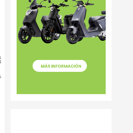
s
l
s