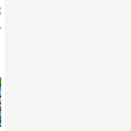
r
n
o