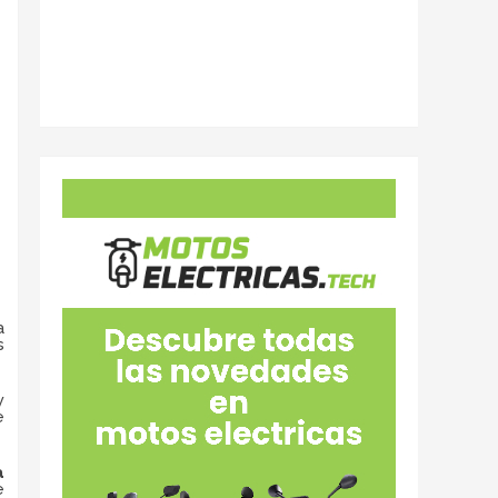
a
s
y
e
a
e