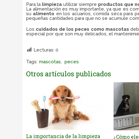
Para la
limpieza
utilizar siempre
productos que no
La alimentación es muy importante, ya que es co
su
alimento
en los acuarios, comida seca para p
pequeñas cantidades para que no se acumule comi
Los
cuidados de los peces como mascotas
debe
especial por que son muy delicados, el mantenimien
correas de perros que prenden,
Lecturas:
0
Tags:
mascotas
,
peces
Otros artículos publicados
La importancia de la limpieza
¿Cómo ele