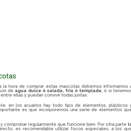
cotas
 a la hora de comprar estas mascotas debemos informarnos 
 son de
agua dulce ó salada, fría ó templada
, ó si tenemo
entre ellas y puedan convivir todas juntas.
, en los acuarios hay todo tipo de elementos, plásticos 
Lo importante es que incorporemos una serie de elementos qu
, y comprobar regularmente que funcione bien. Por otra parte
l
recto, es recomendable utilizar focos especiales, a los qu