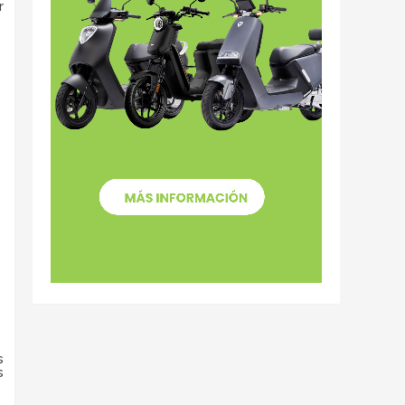
r
s
s