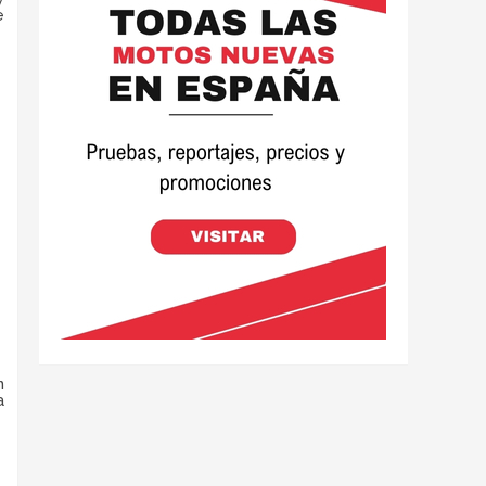
e
n
a