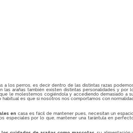
 a los perros, es decir dentro de las distintas razas podemo
 las arañas también existen distintas personalidades y por l
e que le molestemos cogiéndola y accediendo demasiado a s
o habitual es que si nosotros nos comportamos con normalida
ales en
casa es fácil de mantener pues, necesitan un espaci
os especiales por lo que, mantener una tarántula en perfect
,
los cuidados de arañas como mascotas
, su alimentación 