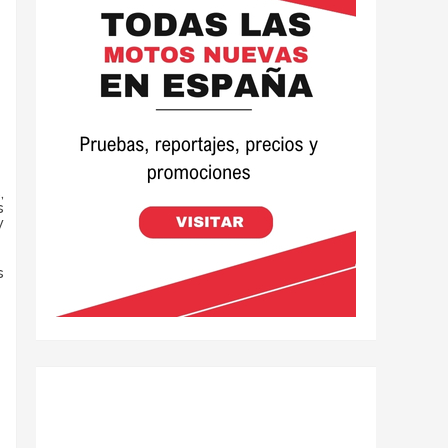
,
s
y
s