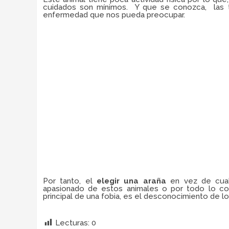
cuidados son mínimos. Y que se conozca, las ta
enfermedad que nos pueda preocupar.
Por tanto, el
elegir una araña
en vez de cual
apasionado de estos animales o por todo lo con
principal de una fobia, es el desconocimiento de lo
sarna (category/sin-categoria),
Lecturas:
0