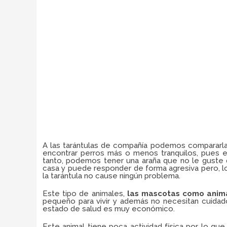
A las tarántulas de compañía podemos compararlas
encontrar perros más o menos tranquilos, pues en
tanto, podemos tener una araña que no le gust
casa y puede responder de forma agresiva pero, l
la tarántula no cause ningún problema.
Este tipo de animales,
las mascotas como anim
pequeño para vivir y además no necesitan cuidad
estado de salud es muy económico.
Este animal tiene poca actividad física por lo que