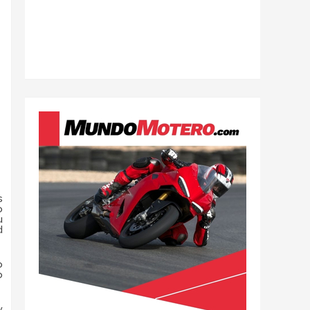
s
o
u
d
o
o
y