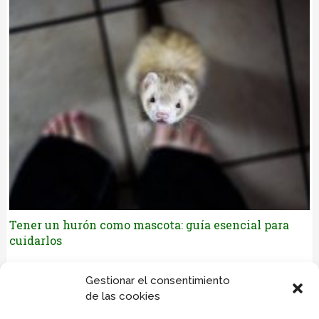
Tener un hurón como mascota: guía esencial para
cuidarlos
Déjanos tus comentarios
Gestionar el consentimiento
de las cookies
Lo siento, debes estar
conectado
para publicar un