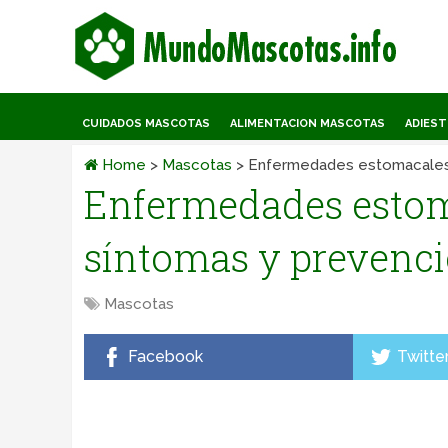
CUIDADOS MASCOTAS
ALIMENTACION MASCOTAS
ADIES
Home
>
Mascotas
>
Enfermedades estomacales 
Enfermedades estoma
síntomas y prevenc
Mascotas
Facebook
Twitte