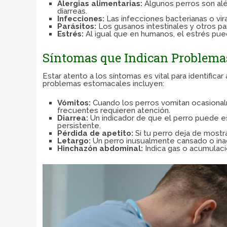
Alergias alimentarias:
Algunos perros son alé
diarreas.
Infecciones:
Las infecciones bacterianas o v
Parásitos:
Los gusanos intestinales y otros pa
Estrés:
Al igual que en humanos, el estrés pue
Síntomas que Indican Problema
Estar atento a los síntomas es vital para identifi
problemas estomacales incluyen:
Vómitos:
Cuando los perros vomitan ocasional
frecuentes requieren atención.
Diarrea:
Un indicador de que el perro puede e
persistente.
Pérdida de apetito:
Si tu perro deja de mostra
Letargo:
Un perro inusualmente cansado o ina
Hinchazón abdominal:
Indica gas o acumulació