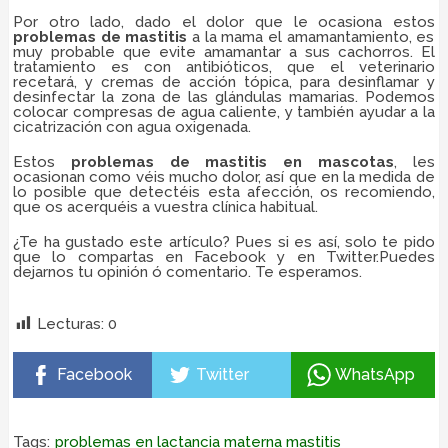
Por otro lado, dado el dolor que le ocasiona estos
problemas de mastitis
a la mama el amamantamiento, es
muy probable que evite amamantar a sus cachorros. El
tratamiento es con antibióticos, que el veterinario
recetará, y cremas de acción tópica, para desinflamar y
desinfectar la zona de las glándulas mamarias. Podemos
colocar compresas de agua caliente, y también ayudar a la
cicatrización con agua oxigenada.
Estos
problemas de mastitis en mascotas
, les
ocasionan como véis mucho dolor, así que en la medida de
lo posible que detectéis esta afección, os recomiendo,
que os acerquéis a vuestra clínica habitual.
¿Te ha gustado este artículo? Pues si es así, solo te pido
que lo compartas en Facebook y en Twitter.Puedes
dejarnos tu opinión ó comentario. Te esperamos.
mastitis en gatos,
Lecturas:
0
Facebook
Twitter
WhatsApp
Tags:
problemas en lactancia materna mastitis