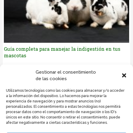
Guía completa para manejar la indigestión en tus
mascotas
Déjanos tus comentarios
Gestionar el consentimiento
de las cookies
Lo siento, debes estar
conectado
para publicar un
Utilizamos tecnologías como las cookies para almacenar y/o acceder
comentario.
a la información del dispositivo. Lo hacemos para mejorar la
experiencia de navegación y para mostrar anuncios (no)
personalizados. El consentimiento a estas tecnologías nos permitirá
procesar datos como el comportamiento de navegación o los ID's
únicos en este sitio. No consentir o retirar el consentimiento, puede
afectar negativamente a ciertas características y funciones.
Politica de privacidad y cookies