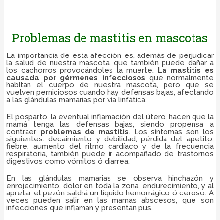
Problemas de mastitis en mascotas
La importancia de esta afección es, además de perjudicar
la salud de nuestra mascota, que también puede dañar a
los cachorros provocándoles la muerte.
La mastitis es
causada por gérmenes infecciosos
que normalmente
habitan el cuerpo de nuestra mascota, pero que se
vuelven perniciosos cuando hay defensas bajas, afectando
a las glándulas mamarias por vía linfática.
El posparto, la eventual inflamación del útero, hacen que la
mamá tenga las defensas bajas, siendo propensa a
contraer
problemas de mastitis
. Los síntomas son los
siguientes: decaimiento y debilidad, pérdida del apetito,
fiebre, aumento del ritmo cardíaco y de la frecuencia
respiratoria, también puede ir acompañado de trastornos
digestivos como vómitos ó diarrea.
En las glándulas mamarias se observa hinchazón y
enrojecimiento, dolor en toda la zona, endurecimiento, y al
apretar el pezón saldrá un líquido hemorrágico ó ceroso. A
veces pueden salir en las mamas abscesos, que son
infecciones que inflaman y presentan pus.