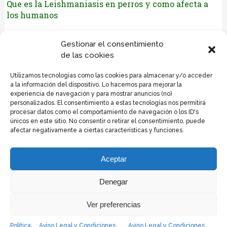
Que es la Leishmaniasis en perros y como afecta a
los humanos
Déjanos tus comentarios
Gestionar el consentimiento
de las cookies
Lo siento, debes estar
conectado
para publicar un
Utilizamos tecnologías como las cookies para almacenar y/o acceder
comentario.
a la información del dispositivo. Lo hacemos para mejorar la
experiencia de navegación y para mostrar anuncios (no)
personalizados. El consentimiento a estas tecnologías nos permitirá
procesar datos como el comportamiento de navegación o los ID's
únicos en este sitio. No consentir o retirar el consentimiento, puede
afectar negativamente a ciertas características y funciones.
Politica de privacidad y cookies
Política de cookies
Aceptar
Informacion de cookies
Publicidad
Denegar
Contacto
Ver preferencias
Política
Aviso Legal y Condiciones
Aviso Legal y Condiciones