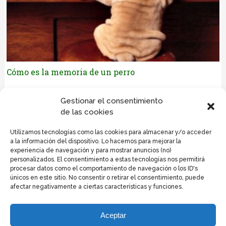
Cómo es la memoria de un perro
Déjanos tus comentarios
Gestionar el consentimiento
de las cookies
Lo siento, debes estar
conectado
para publicar un
Utilizamos tecnologías como las cookies para almacenar y/o acceder
comentario.
a la información del dispositivo. Lo hacemos para mejorar la
experiencia de navegación y para mostrar anuncios (no)
personalizados. El consentimiento a estas tecnologías nos permitirá
procesar datos como el comportamiento de navegación o los ID's
únicos en este sitio. No consentir o retirar el consentimiento, puede
afectar negativamente a ciertas características y funciones.
Politica de privacidad y cookies
Política de cookies
Aceptar
Informacion de cookies