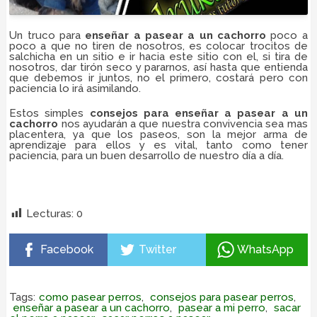
Un truco para
enseñar a pasear a un cachorro
poco a
poco a que no tiren de nosotros, es colocar trocitos de
salchicha en un sitio e ir hacia este sitio con el, si tira de
nosotros, dar tirón seco y pararnos, así hasta que entienda
que debemos ir juntos, no el primero, costará pero con
paciencia lo irá asimilando.
Estos simples
consejos para
enseñar a pasear a un
cachorro
nos ayudarán a que nuestra convivencia sea mas
placentera, ya que los paseos, son la mejor arma de
aprendizaje para ellos y es vital, tanto como tener
paciencia, para un buen desarrollo de nuestro día a día.
cachorro cuando enseñar a pasear e,
como enseñar a
un cachorro a pasear,
enseñar a un cACHORRO A
pasear por la calle y no salte sobre la gente,
Lecturas:
0
Facebook
Twitter
WhatsApp
Tags:
como pasear perros
,
consejos para pasear perros
,
enseñar a pasear a un cachorro
,
pasear a mi perro
,
sacar