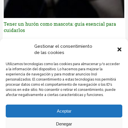
Tener un hurón como mascota: guía esencial para
cuidarlos
Déjanos tus comentarios
Gestionar el consentimiento
de las cookies
Lo siento, debes estar
conectado
para publicar un
Utilizamos tecnologías como las cookies para almacenar y/o acceder
comentario.
a la información del dispositivo. Lo hacemos para mejorar la
experiencia de navegación y para mostrar anuncios (no)
personalizados. El consentimiento a estas tecnologías nos permitirá
procesar datos como el comportamiento de navegación o los ID's
únicos en este sitio. No consentir o retirar el consentimiento, puede
afectar negativamente a ciertas características y funciones.
Politica de privacidad y cookies
Política de cookies
Aceptar
Informacion de cookies
Publicidad
Denegar