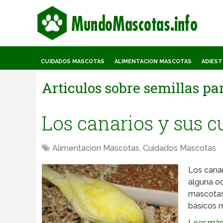
CUIDADOS MASCOTAS
ALIMENTACION MASCOTAS
ADIES
Articulos sobre
semillas pa
Los canarios y sus c
Alimentacion Mascotas
,
Cuidados Mascotas
Los cana
alguna oc
mascotas
básicos m
Leer más .